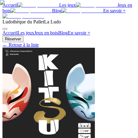
Accueil
Les jeux
Jeux en
bois
Blog
En savoir +
Ludothèque du Pallet
La Ludo
Accueil
Les jeux
Jeux en bois
Blog
En savoir +
Réserver
← Retour à la liste