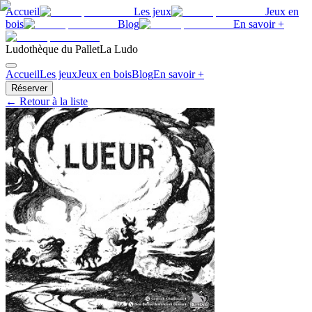
Accueil
Les jeux
Jeux en
bois
Blog
En savoir +
Ludothèque du Pallet
La Ludo
Accueil
Les jeux
Jeux en bois
Blog
En savoir +
Réserver
← Retour à la liste