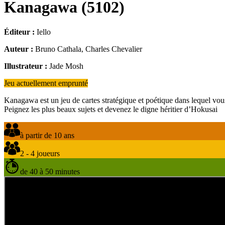
Kanagawa
(
5102
)
Éditeur :
Iello
Auteur :
Bruno Cathala, Charles Chevalier
Illustrateur :
Jade Mosh
Jeu actuellement emprunté
Kanagawa est un jeu de cartes stratégique et poétique dans lequel vous
Peignez les plus beaux sujets et devenez le digne héritier d’Hokusai
à partir de 10 ans
2 - 4 joueurs
de 40 à 50 minutes