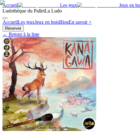
Accueil
Les jeux
Jeux en bo
Ludothèque du Pallet
La Ludo
Accueil
Les jeux
Jeux en bois
Blog
En savoir +
Réserver
← Retour à la liste