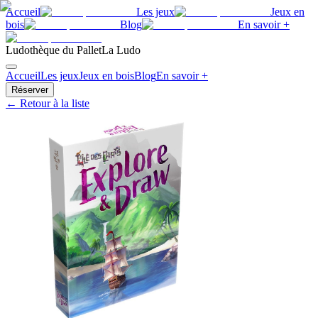
Accueil
Les jeux
Jeux en
bois
Blog
En savoir +
Ludothèque du Pallet
La Ludo
Accueil
Les jeux
Jeux en bois
Blog
En savoir +
Réserver
← Retour à la liste