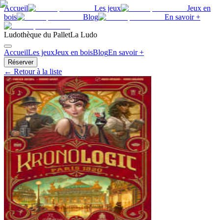
Accueil
Les jeux
Jeux en
bois
Blog
En savoir +
Ludothèque du Pallet
La Ludo
Accueil
Les jeux
Jeux en bois
Blog
En savoir +
Réserver
← Retour à la liste