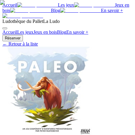
Accueil
Les jeux
Jeux en
bois
Blog
En savoir +
Ludothèque du Pallet
La Ludo
Accueil
Les jeux
Jeux en bois
Blog
En savoir +
Réserver
← Retour à la liste