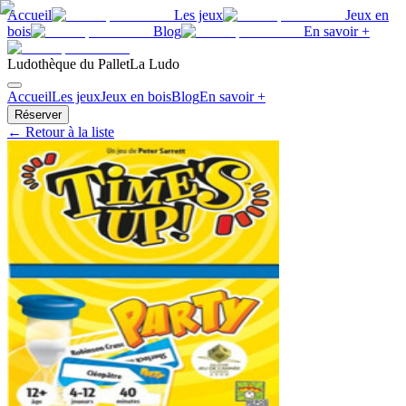
Accueil
Les jeux
Jeux en
bois
Blog
En savoir +
Ludothèque du Pallet
La Ludo
Accueil
Les jeux
Jeux en bois
Blog
En savoir +
Réserver
← Retour à la liste