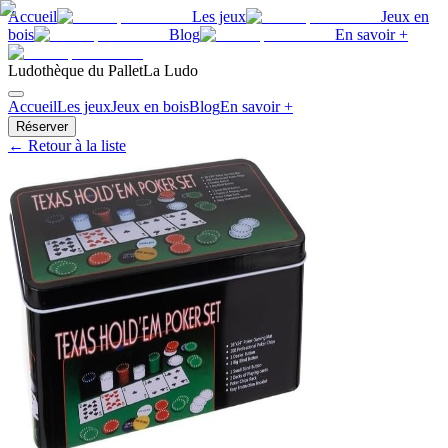
Accueil
Les jeux
Jeux en
bois
Blog
En savoir +
Ludothèque du Pallet
La Ludo
Accueil
Les jeux
Jeux en bois
Blog
En savoir +
Réserver
← Retour à la liste