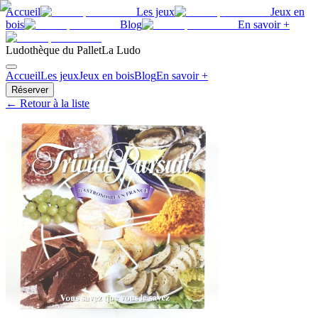
Accueil
Les jeux
Jeux en
bois
Blog
En savoir +
Ludothèque du Pallet
La Ludo
Accueil
Les jeux
Jeux en bois
Blog
En savoir +
Réserver
← Retour à la liste