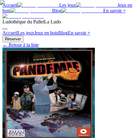
Accueil
Les jeux
Jeux en
bois
Blog
En savoir +
Ludothèque du Pallet
La Ludo
Accueil
Les jeux
Jeux en bois
Blog
En savoir +
Réserver
← Retour à la liste