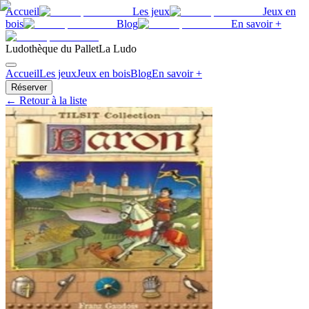
Accueil
Les jeux
Jeux en
bois
Blog
En savoir +
Ludothèque du Pallet
La Ludo
Accueil
Les jeux
Jeux en bois
Blog
En savoir +
Réserver
← Retour à la liste