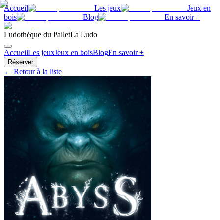
Accueil
Les jeux
Jeux en
bois
Blog
En savoir +
Ludothèque du Pallet
La Ludo
Accueil
Les jeux
Jeux en bois
Blog
En savoir +
Réserver
← Retour à la liste