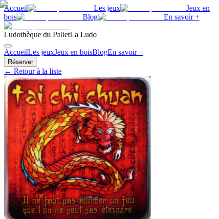
Accueil
Les jeux
Jeux en
bois
Blog
En savoir +
Ludothèque du Pallet
La Ludo
Accueil
Les jeux
Jeux en bois
Blog
En savoir +
Réserver
← Retour à la liste