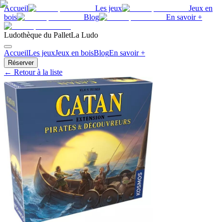
Accueil
Les jeux
Jeux en
bois
Blog
En savoir +
Ludothèque du Pallet
La Ludo
Accueil
Les jeux
Jeux en bois
Blog
En savoir +
Réserver
← Retour à la liste