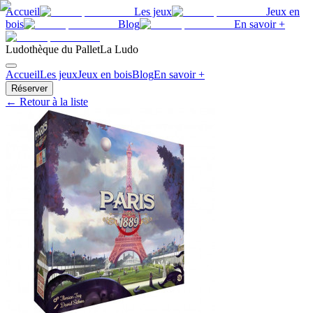
Accueil
Les jeux
Jeux en
bois
Blog
En savoir +
Ludothèque du Pallet
La Ludo
Accueil
Les jeux
Jeux en bois
Blog
En savoir +
Réserver
← Retour à la liste